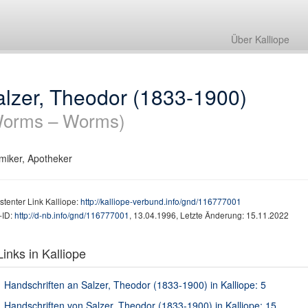
Über Kalliope
alzer, Theodor (1833-1900)
orms – Worms)
iker, Apotheker
stenter Link Kalliope:
http://kalliope-verbund.info/gnd/116777001
ID:
http://d-nb.info/gnd/116777001
, 13.04.1996, Letzte Änderung: 15.11.2022
inks in Kalliope
Handschriften an Salzer, Theodor (1833-1900) in Kalliope: 5
Handschriften von Salzer, Theodor (1833-1900) in Kalliope: 15