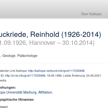
Über Kalliope
uckriede, Reinhold (1926-2014)
1.09.1926, Hannover – 30.10.2014)
., Geologe, Paläontologe
stenter Link Kalliope:
http://kalliope-verbund.info/gnd/117035998
ID:
http://d-nb.info/gnd/117035998
, 18.06.1996, Letzte Änderung: 24.06.2021
pedia
iehungen:
ipps-Universität Marburg, Affiliation,
graphische Hinweise:
essor