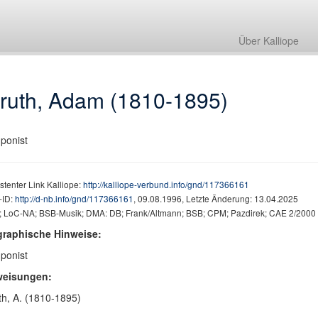
Über Kalliope
truth, Adam (1810-1895)
ponist
stenter Link Kalliope:
http://kalliope-verbund.info/gnd/117366161
ID:
http://d-nb.info/gnd/117366161
, 09.08.1996, Letzte Änderung: 13.04.2025
 LoC-NA; BSB-Musik; DMA: DB; Frank/Altmann; BSB; CPM; Pazdirek; CAE 2/2000
graphische Hinweise:
ponist
weisungen:
th, A. (1810-1895)