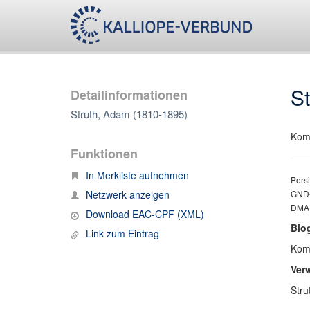
S
Detailinformationen
Struth, Adam (1810-1895)
Kom
Funktionen
In Merkliste aufnehmen
Persi
Netzwerk anzeigen
GND-
DMA;
Download EAC-CPF (XML)
Bio
Link zum Eintrag
Kom
Ver
Stru