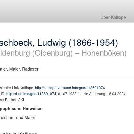
Über Kalliope
ischbeck, Ludwig (1866-1954)
ldenburg (Oldenburg) – Hohenböken)
tler, Maler, Radierer
stenter Link Kalliope:
http://kalliope-verbund.info/gnd/118691074
ID:
http://d-nb.info/gnd/118691074
, 01.07.1988, Letzte Änderung: 18.04.2024
me-Becker; AKL
graphische Hinweise:
Zeichner und Maler