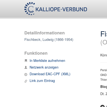
F
Detailinformationen
Fischbeck, Ludwig (1866-1954)
(O
Funktionen
Küns
In Merkliste aufnehmen
Netzwerk anzeigen
Persi
Download EAC-CPF (XML)
GND-
Thie
Link zum Eintrag
Bio
Dt. 