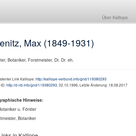
Über Kalliope
enitz, Max (1849-1931)
ter, Botaniker, Forstmeister, Dr. Dr. eh.
stenter Link Kalliope:
http://kalliope-verbund.info/gnd/119380293
ID:
http://d-nb.info/gnd/119380293
, 02.10.1996, Letzte Änderung: 18.08.2017
graphische Hinweise:
Botaniker u. Förster
tmeister, Botaniker
inks in Kalliope