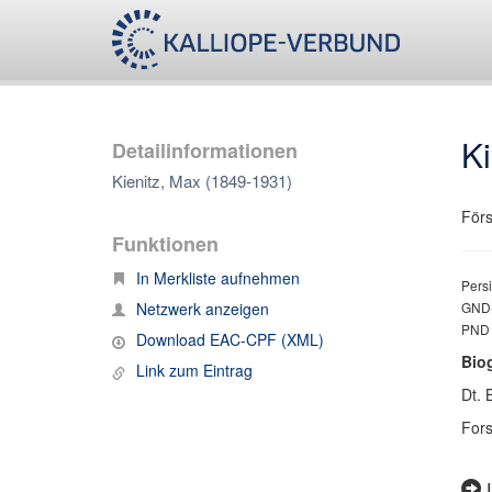
Ki
Detailinformationen
Kienitz, Max (1849-1931)
Förs
Funktionen
In Merkliste aufnehmen
Persi
Netzwerk anzeigen
GND-
PND
Download EAC-CPF (XML)
Bio
Link zum Eintrag
Dt. 
Fors
L