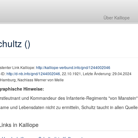
Über Kalliope
hultz ()
stenter Link Kalliope:
http://kalliope-verbund.info/gnd/1244002046
ID:
http://d-nb.info/gnd/1244002046
, 22.10.1921, Letzte Änderung: 29.04.2024
Hamburg, Nachlass Werner von Melle
graphische Hinweise:
stleutnant und Kommandeur des Infanterie-Regiments "von Manstein" 
ame und Lebensdaten nicht zu ermitteln, Schultz taucht in allen Quel
inks in Kalliope