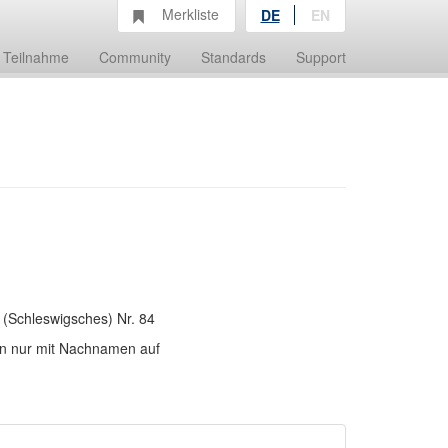
Merkliste
DE
EN
Teilnahme
Community
Standards
Support
(Schleswigsches) Nr. 84
len nur mit Nachnamen auf