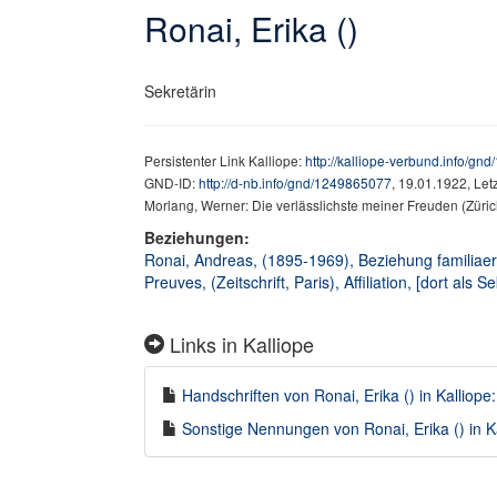
Ronai, Erika ()
Sekretärin
Persistenter Link Kalliope:
http://kalliope-verbund.info/g
GND-ID:
http://d-nb.info/gnd/1249865077
, 19.01.1922, Le
Morlang, Werner: Die verlässlichste meiner Freuden (Züri
Beziehungen:
Ronai, Andreas, (1895-1969), Beziehung familiae
Preuves, (Zeitschrift, Paris), Affiliation, [dort als S
Links in Kalliope
Handschriften von Ronai, Erika () in Kalliope:
Sonstige Nennungen von Ronai, Erika () in Ka