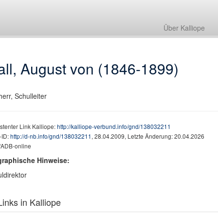
Über Kalliope
ll, August von (1846-1899)
herr, Schulleiter
stenter Link Kalliope:
http://kalliope-verbund.info/gnd/138032211
ID:
http://d-nb.info/gnd/138032211
, 28.04.2009, Letzte Änderung: 20.04.2026
ADB-online
graphische Hinweise:
ldirektor
inks in Kalliope