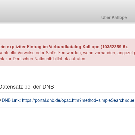
Über Kalliope
ein expliziter Eintrag im Verbundkatalog Kalliope (10352359-5).
ventuelle Verweise oder Statistiken werden, wenn vorhanden, angezeig
ink zur Deutschen Nationalbibltiohek aufrufen.
atensatz bei der DNB
DNB Link: https://portal.dnb.de/opac.htm?method=simpleSearch&q