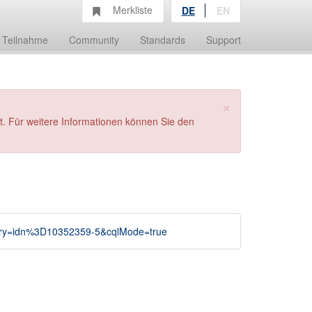
Merkliste
DE
EN
Teilnahme
Community
Standards
Support
×
t. Für weitere Informationen können Sie den
uery=idn%3D10352359-5&cqlMode=true