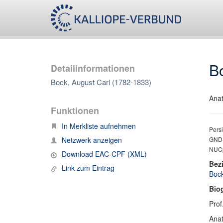
B
Detailinformationen
Bock, August Carl (1782-1833)
Ana
Funktionen
In Merkliste aufnehmen
Persi
Netzwerk anzeigen
GND-
NUCpr
Download EAC-CPF (XML)
Bez
Link zum Eintrag
Bock
Bio
Prof
Ana