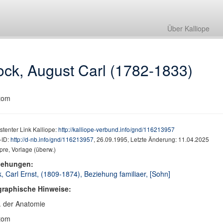
Über Kalliope
ock, August Carl (1782-1833)
tom
stenter Link Kalliope:
http://kalliope-verbund.info/gnd/116213957
ID:
http://d-nb.info/gnd/116213957
, 26.09.1995, Letzte Änderung: 11.04.2025
e, Vorlage (überw.)
iehungen:
, Carl Ernst, (1809-1874), Beziehung familiaer, [Sohn]
graphische Hinweise:
. der Anatomie
tom