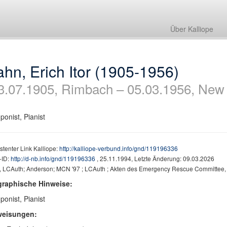
Über Kalliope
hn, Erich Itor (1905-1956)
3.07.1905, Rimbach – 05.03.1956, New
onist, Pianist
stenter Link Kalliope:
http://kalliope-verbund.info/gnd/119196336
ID:
http://d-nb.info/gnd/119196336
, 25.11.1994, Letzte Änderung: 09.03.2026
 LCAuth; Anderson; MCN '97 ; LCAuth ; Akten des Emergency Rescue Committee, 
graphische Hinweise:
onist, Pianist
weisungen: