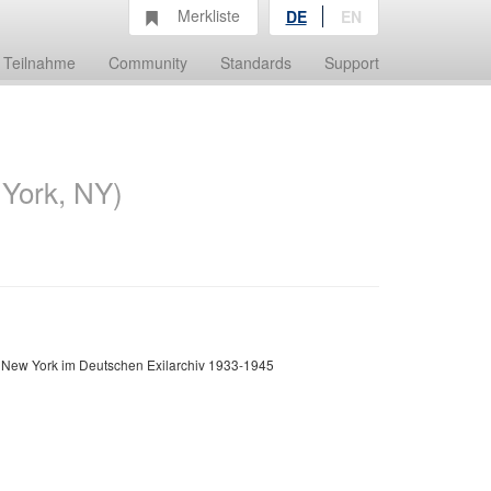
Merkliste
DE
EN
Teilnahme
Community
Standards
Support
 York, NY)
New York im Deutschen Exilarchiv 1933-1945