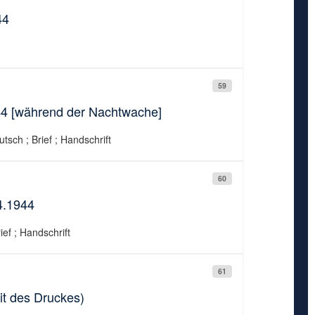
44
59
944 [während der Nachtwache]
tsch ; Brief ; Handschrift
60
4.1944
ef ; Handschrift
61
it des Druckes)