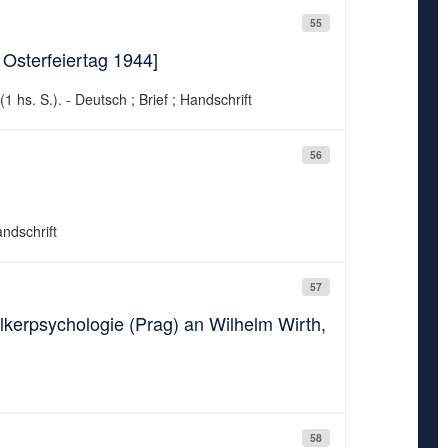
55
 Osterfeiertag 1944]
1 hs. S.). - Deutsch ; Brief ; Handschrift
56
andschrift
57
Völkerpsychologie (Prag) an Wilhelm Wirth,
58