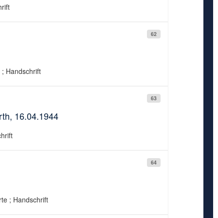
rift
62
 ; Handschrift
63
rth, 16.04.1944
hrift
64
te ; Handschrift