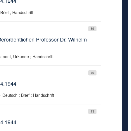
04.1944
Brief ; Handschrift
69
rordentlichen Professor Dr. Wilhelm
kument, Urkunde ; Handschrift
70
04.1944
 Deutsch ; Brief ; Handschrift
71
04.1944