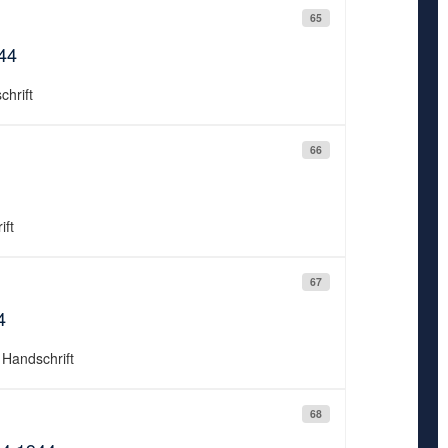
65
944
chrift
66
ift
67
4
 Handschrift
68