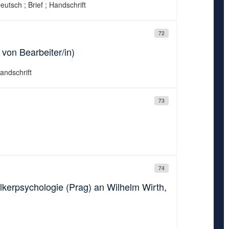
eutsch ; Brief ; Handschrift
72
 von Bearbeiter/in)
andschrift
73
74
Völkerpsychologie (Prag) an Wilhelm Wirth,