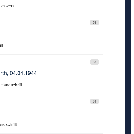
ruckwerk
52
ft
53
rth, 04.04.1944
 Handschrift
54
andschrift