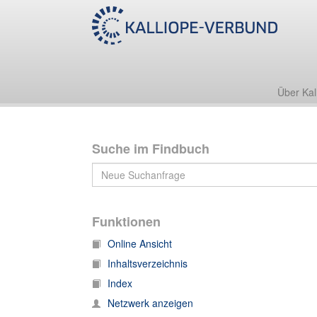
Nachlass Ernst Salomon Cyprian (1673-1745)
Korrespondenz
Briefe an Ernst Salomon Cyprian, Band 1
Über Kal
Suche im Findbuch
Funktionen
Online Ansicht
Inhaltsverzeichnis
Index
Netzwerk anzeigen