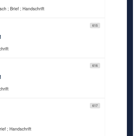
ch ; Brief ; Handschrift
615
1
hrift
616
1
hrift
617
ief ; Handschrift