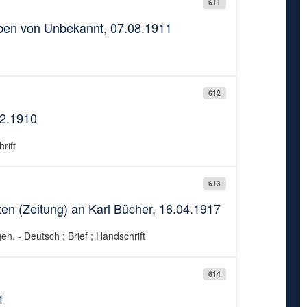
611
ben von Unbekannt, 07.08.1911
612
02.1910
rift
613
en (Zeitung) an Karl Bücher, 16.04.1917
n. - Deutsch ; Brief ; Handschrift
614
1