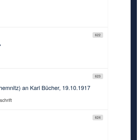
622
7
623
hemnitz) an Karl Bücher, 19.10.1917
chrift
624