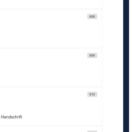
608
609
610
; Handschrift