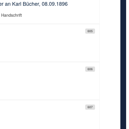
r an Karl Bücher, 08.09.1896
; Handschrift
605
606
607