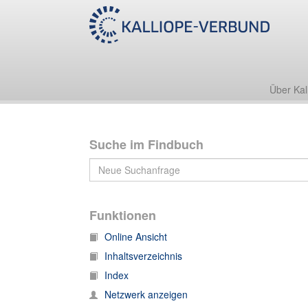
Nachlass Friedrich Zarncke
2. Werke
2.11 Rektorat 1870/71
Über Kal
Suche im Findbuch
Funktionen
Online Ansicht
Inhaltsverzeichnis
Index
Netzwerk anzeigen