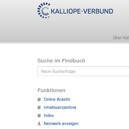
Nachlass Friedrich Zarncke
2. Werke
2.11 Rektorat 1870/71
Über Kal
Suche im Findbuch
Funktionen
Online Ansicht
Inhaltsverzeichnis
Index
Netzwerk anzeigen