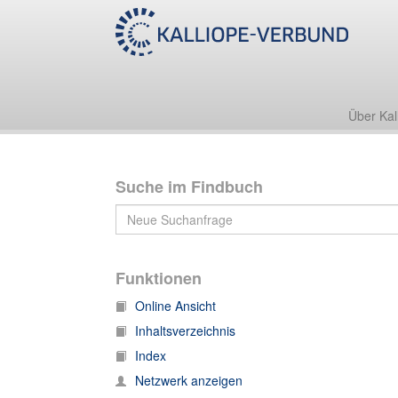
Nachlass Friedrich Zarncke
2. Werke
2.11 Rektorat 1870/71
Über Kal
Suche im Findbuch
Funktionen
Online Ansicht
Inhaltsverzeichnis
Index
Netzwerk anzeigen