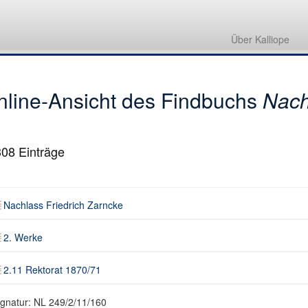
Nachlass Friedrich Zarncke
2. Werke
Über Kalliope
2.11 Rektorat 1870/71
nline-Ansicht des Findbuchs
Nach
308
Einträge
Nachlass Friedrich Zarncke
2. Werke
2.11 Rektorat 1870/71
ignatur: NL 249/2/11/160