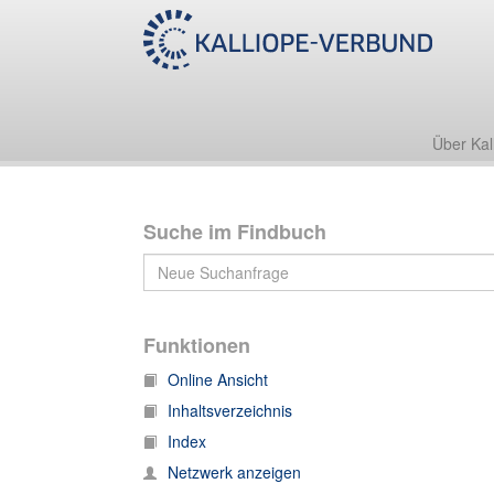
Nachlass Friedrich Zarncke
2. Werke
2.11 Rektorat 1870/71
Über Kal
Suche im Findbuch
Funktionen
Online Ansicht
Inhaltsverzeichnis
Index
Netzwerk anzeigen