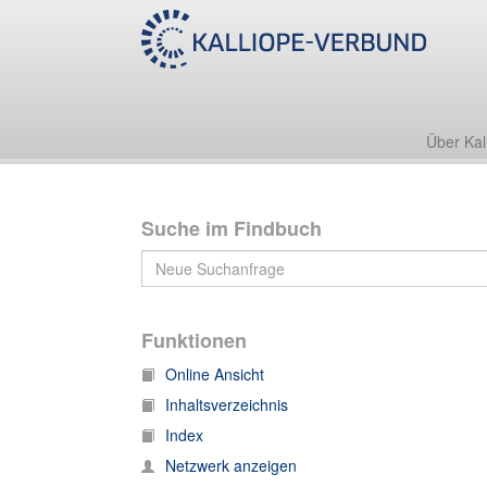
Nachlass Friedrich Zarncke
2. Werke
2.11 Rektorat 1870/71
Über Kal
Suche im Findbuch
Funktionen
Online Ansicht
Inhaltsverzeichnis
Index
Netzwerk anzeigen