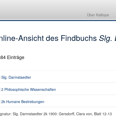
Slg. Darmstaedter
2 Philosophische Wissenschaften
Über Kalliope
2k Humane Bestrebungen
nline-Ansicht des Findbuchs
Slg.
884
Einträge
Slg. Darmstaedter
2 Philosophische Wissenschaften
2k Humane Bestrebungen
ignatur: Slg. Darmstaedter 2k 1900: Gersdorff, Clara von, Blatt 12-13