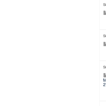
S
S
S
M
2