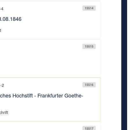
-4
15514
8.08.1846
t
15515
1-2
15516
ches Hochstift - Frankfurter Goethe-
hrift
3
15517