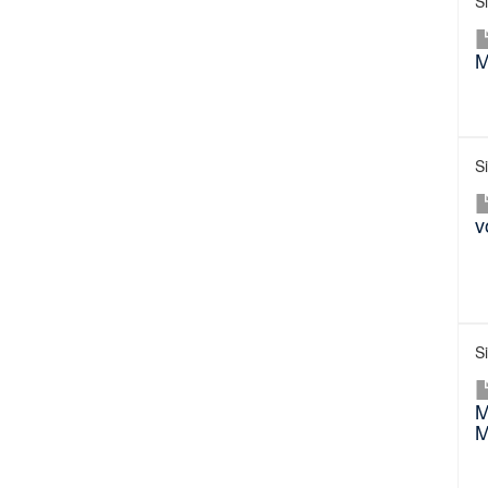
S
M
S
v
S
M
M