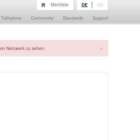
Merkliste
DE
EN
Teilnahme
Community
Standards
Support
×
ein Netzwerk zu sehen.