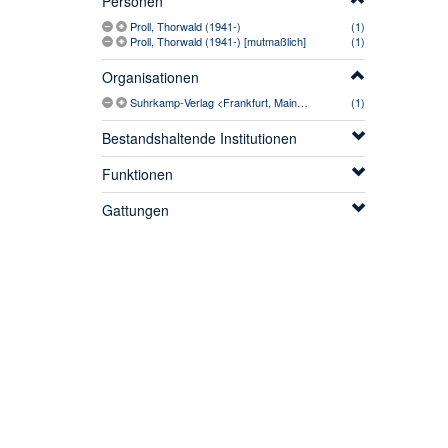
Personen
Proll, Thorwald (1941-)
(1)
Proll, Thorwald (1941-) [mutmaßlich]
(1)
Organisationen
Suhrkamp-Verlag <Frankfurt, Main> (1950-)
(1)
Bestandshaltende Institutionen
Funktionen
Gattungen