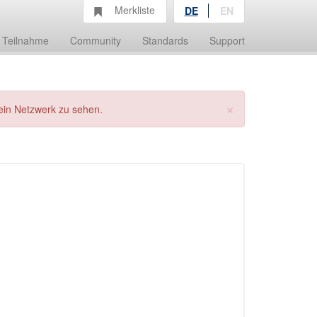
Merkliste
DE
EN
Teilnahme
Community
Standards
Support
×
ein Netzwerk zu sehen.