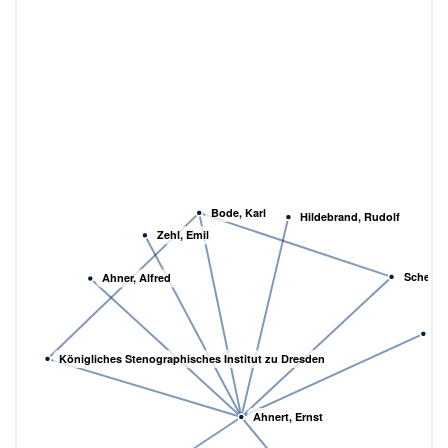
Bode, Karl
Hildebrand, Rudolf
Zehl, Emil
Scheuni
Ahner, Alfred
Sc
Königliches Stenographisches Institut zu Dresden
Ahnert, Ernst