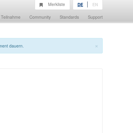
Merkliste
DE
EN
Teilnahme
Community
Standards
Support
×
ment dauern.