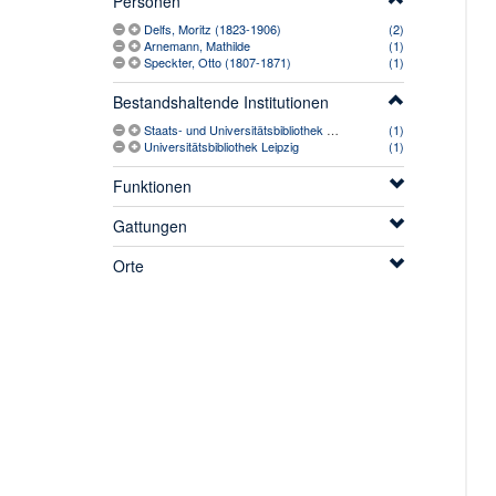
Personen
Delfs, Moritz (1823-1906)
(2)
Arnemann, Mathilde
(1)
Speckter, Otto (1807-1871)
(1)
Bestandshaltende Institutionen
Staats- und Universitätsbibliothek Hamburg Carl von Ossietzky
(1)
Universitätsbibliothek Leipzig
(1)
Funktionen
Gattungen
Orte