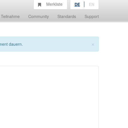
Merkliste
DE
EN
Teilnahme
Community
Standards
Support
×
ment dauern.