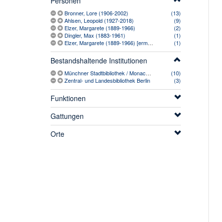
Personen
Bronner, Lore (1906-2002)
(13)
Ahlsen, Leopold (1927-2018)
(9)
Elzer, Margarete (1889-1966)
(2)
Dingler, Max (1883-1961)
(1)
Elzer, Margarete (1889-1966) [ermittelt]
(1)
Bestandshaltende Institutionen
Münchner Stadtbibliothek / Monacensia
(10)
Zentral- und Landesbibliothek Berlin
(3)
Funktionen
Gattungen
Orte