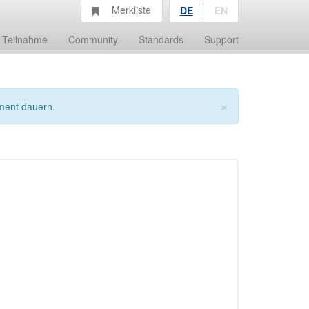
Merkliste
DE
EN
Teilnahme
Community
Standards
Support
×
ment dauern.