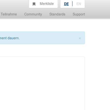
Merkliste
DE
EN
Teilnahme
Community
Standards
Support
×
ment dauern.