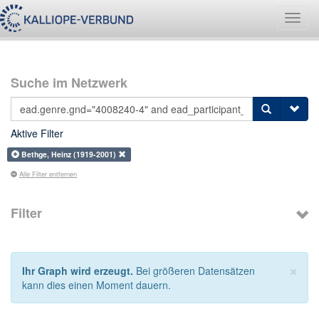
Navig
umsch
Suche im Netzwerk
Aktive Filter
Bethge, Heinz (1919-2001)
Alle Filter entfernen
Filter
×
Ihr Graph wird erzeugt.
Bei größeren Datensätzen
kann dies einen Moment dauern.