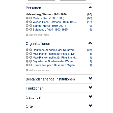
Personen
(95)
Heisenberg, Werner (1901-1976)
Mothes, Kurt (1900-1983)
(68)
Weber, Hans Hermann (1896-1974)
(12)
Bethge, Heinz (1919-2001)
(9)
Butenandt, Adolf (1903-1995)
(9)
Weitere einblenden
Organisationen
Deutsche Akademie der Naturforscher Leopoldina (1952-)
(95)
Max-Planck-Institut für Physik. Direktion. Sekretariat
(8)
Max-Planck-Institut für Physik und Astrophysik (1958-1991)
(4)
Bayerische Akademie der Wissenschaften (1759-)
(2)
European Space Research Organization (1962-1975)
(1)
Weitere einblenden
Bestandshaltende Institutionen
Funktionen
Gattungen
Orte