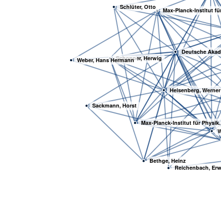
Schlüter, Otto
Max-Planck-Institut f
Deutsche Akade
Schopper, Herwig
Weber, Hans Hermann
Heisenberg, Werner
Sackmann, Horst
Max-Planck-Institut für Physik.
W
Bethge, Heinz
Reichenbach, Erw