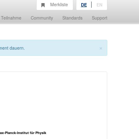
Merkliste
DE
EN
Teilnahme
Community
Standards
Support
×
ment dauern.
ax-Planck-Institut für Physik