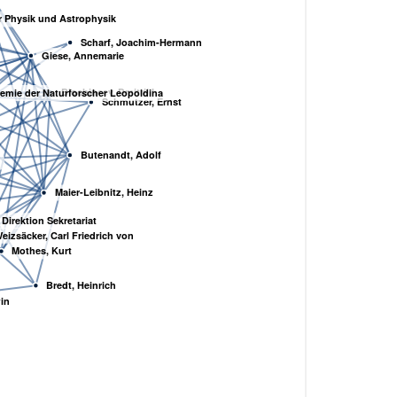
ür Physik und Astrophysik
Scharf, Joachim-Hermann
Giese, Annemarie
Blochincev, Dmitrij I.
mie der Naturforscher Leopoldina
Schmutzer, Ernst
Butenandt, Adolf
Maier-Leibnitz, Heinz
 Direktion Sekretariat
eizsäcker, Carl Friedrich von
Mothes, Kurt
Bredt, Heinrich
in