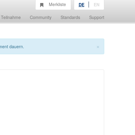
Merkliste
DE
EN
Teilnahme
Community
Standards
Support
×
ment dauern.