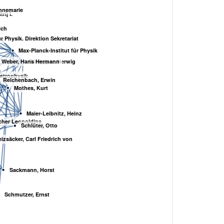
nnemarie
ij I.
ich
r Physik. Direktion Sekretariat
Max-Planck-Institut für Physik
Schopper, Herwig
Weber, Hans Hermann
Astrophysik
Reichenbach, Erwin
Mothes, Kurt
Maier-Leibnitz, Heinz
cher Leopoldina
Schlüter, Otto
izsäcker, Carl Friedrich von
Sackmann, Horst
Schmutzer, Ernst