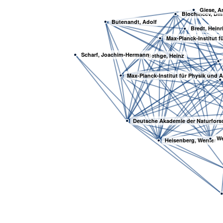
Giese, A
Blochincev, Dmitr
Butenandt, Adolf
Bredt, Heinr
Max-Planck-Institut fü
Scharf, Joachim-Hermann
Bethge, Heinz
Max-Planck-Institut für Physik und 
Deutsche Akademie der Naturfors
We
Heisenberg, Werner