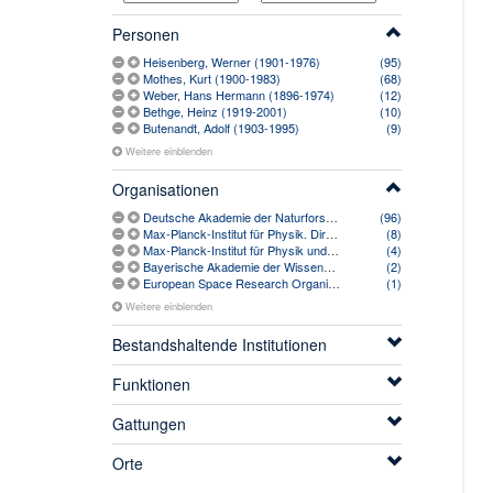
Personen
Heisenberg, Werner (1901-1976)
(95)
Mothes, Kurt (1900-1983)
(68)
Weber, Hans Hermann (1896-1974)
(12)
Bethge, Heinz (1919-2001)
(10)
Butenandt, Adolf (1903-1995)
(9)
Weitere einblenden
Organisationen
Deutsche Akademie der Naturforscher Leopoldina (1952-)
(96)
Max-Planck-Institut für Physik. Direktion. Sekretariat
(8)
Max-Planck-Institut für Physik und Astrophysik (1958-1991)
(4)
Bayerische Akademie der Wissenschaften (1759-)
(2)
European Space Research Organization (1962-1975)
(1)
Weitere einblenden
Bestandshaltende Institutionen
Funktionen
Gattungen
Orte