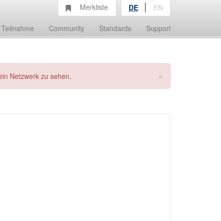
Merkliste
DE
EN
Teilnahme
Community
Standards
Support
×
ein Netzwerk zu sehen.