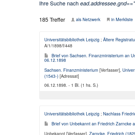
Ihre Suche nach
ead.addressee.gnd==
185
Treffer
als Netzwerk
in Merkliste
Universitätsbibliothek Leipzig
;
Ältere Registratu
A/1/1898/f/448
Brief von Sachsen. Finanzministerium an Univ
06.12.1898
Sachsen. Finanzministerium
[Verfasser],
Univer
(1543-)
[Adressat]
06.12.1898. - 1 Bl. (1 hs. S.)
Universitätsbibliothek Leipzig
;
Nachlass Friedr
Brief von Unbekannt an Friedrich Zarncke an
Unbekannt [Verfasser]
,
Zarncke, Friedrich (18