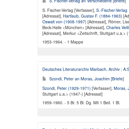
S. Fischer-Verlag an Verschiedene [Briefe]
S. Fischer-Verlag [Verfasser]
,
S.-Fischer-Verlag
[Adressat]
,
Hartlaub, Gustav F. (1884-1963)
[Ad
Oswalt von (1908-1997)
[Adressat],
Römer, Lise
Beck-Haile <München> [Adressat]
,
Charles Vei
[Adressat],
Merkur <Zeitschrift, Stuttgart u.a.> 
1953-1964. - 1 Mappe
Deutsches Literaturarchiv Marbach, Archiv
;
A:S
Szondi, Peter an Moras, Joachim [Briefe]
Szondi, Peter (1929-1971)
[Verfasser],
Moras, 
Stuttgart u.a.> (1947-) [Adressat]
1959-1960. - 5 Br. 5 Bl. Dg. Mit 1 Beil. 1 Bl.