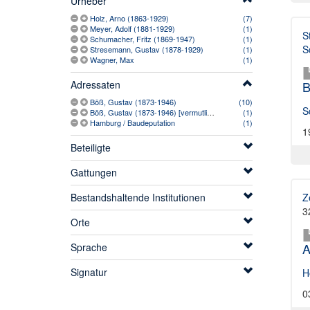
Urheber
Holz, Arno (1863-1929)
(7)
Meyer, Adolf (1881-1929)
(1)
S
Schumacher, Fritz (1869-1947)
(1)
S
Stresemann, Gustav (1878-1929)
(1)
Wagner, Max
(1)
B
Adressaten
Böß, Gustav (1873-1946)
(10)
S
Böß, Gustav (1873-1946) [vermutlich]
(1)
Hamburg / Baudeputation
(1)
1
Beteiligte
Gattungen
Z
Bestandshaltende Institutionen
3
Orte
A
Sprache
Signatur
H
0