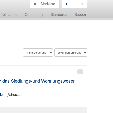
Merkliste
DE
EN
Teilnahme
Community
Standards
Support
1
für das Siedlungs-und Wohnungswesen
ich]
[Adressat]