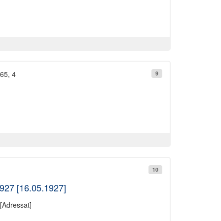
865, 4
9
10
927 [16.05.1927]
[Adressat]