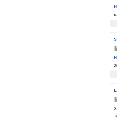
H
o
S
H
2
L
S
1