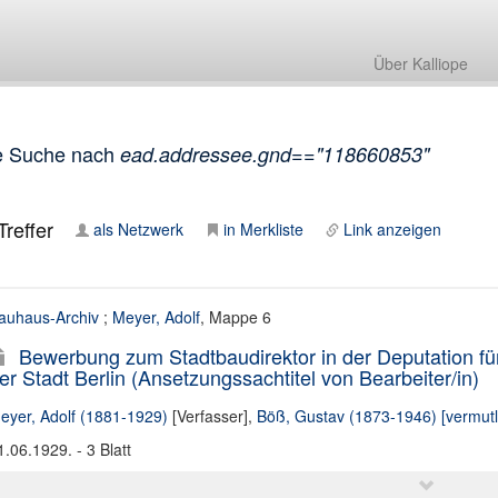
Über Kalliope
e Suche nach
ead.addressee.gnd=="118660853"
reffer
als Netzwerk
in Merkliste
Link anzeigen
auhaus-Archiv
;
Meyer, Adolf
, Mappe 6
Bewerbung zum Stadtbaudirektor in der Deputation 
er Stadt Berlin (Ansetzungssachtitel von Bearbeiter/in)
eyer, Adolf (1881-1929)
[Verfasser],
Böß, Gustav (1873-1946) [vermutl
1.06.1929. - 3 Blatt