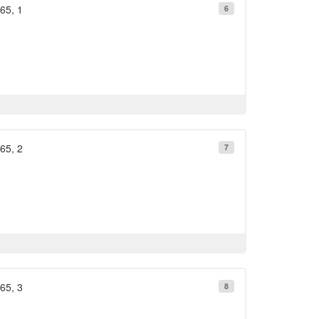
865, 1
6
865, 2
7
865, 3
8