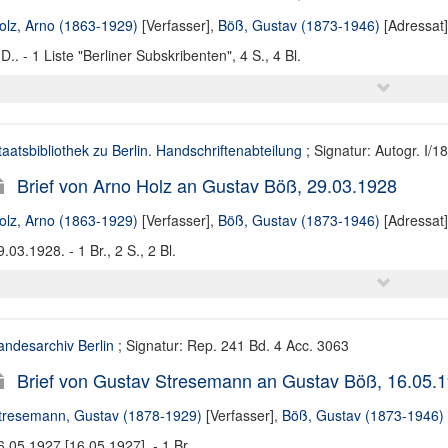
olz, Arno (1863-1929)
[Verfasser],
Böß, Gustav (1873-1946)
[Adressat]
.D.. - 1 Liste "Berliner Subskribenten", 4 S., 4 Bl.
taatsbibliothek zu Berlin. Handschriftenabteilung
; Signatur: Autogr. I/1
Brief von Arno Holz an Gustav Böß, 29.03.1928
olz, Arno (1863-1929)
[Verfasser],
Böß, Gustav (1873-1946)
[Adressat]
9.03.1928. - 1 Br., 2 S., 2 Bl.
andesarchiv Berlin
; Signatur: Rep. 241 Bd. 4 Acc. 3063
Brief von Gustav Stresemann an Gustav Böß, 16.05.1
tresemann, Gustav (1878-1929)
[Verfasser],
Böß, Gustav (1873-1946)
6.05.1927 [16.05.1927]. - 1 Br.