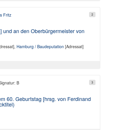
 Fritz
2
s] und an den Oberbürgermeister von
dressat],
Hamburg / Baudeputation
[Adressat]
Signatur: B
3
m 60. Geburtstag [hrsg. von Ferdinand
ktitel)