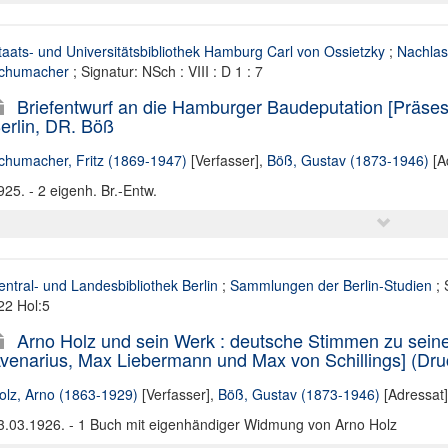
taats- und Universitätsbibliothek Hamburg Carl von Ossietzky
;
Nachlass
chumacher
; Signatur: NSch : VIII : D 1 : 7
Briefentwurf an die Hamburger Baudeputation [Präse
erlin, DR. Böß
chumacher, Fritz (1869-1947)
[Verfasser],
Böß, Gustav (1873-1946)
[A
925. - 2 eigenh. Br.-Entw.
entral- und Landesbibliothek Berlin
;
Sammlungen der Berlin-Studien
; 
22 Hol:5
Arno Holz und sein Werk : deutsche Stimmen zu seine
venarius, Max Liebermann und Max von Schillings] (Druc
olz, Arno (1863-1929)
[Verfasser],
Böß, Gustav (1873-1946)
[Adressat]
3.03.1926. - 1 Buch mit eigenhändiger Widmung von Arno Holz