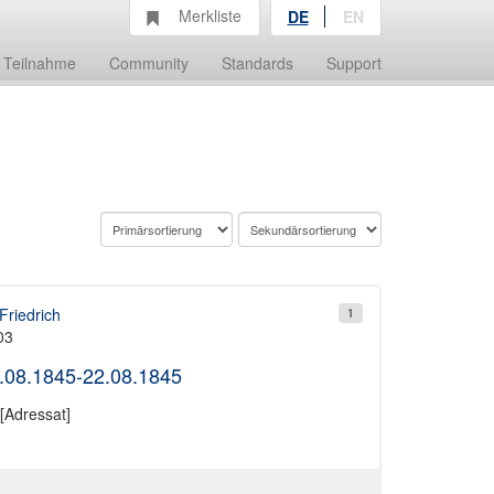
Merkliste
DE
EN
Teilnahme
Community
Standards
Support
Friedrich
1
03
6.08.1845-22.08.1845
[Adressat]