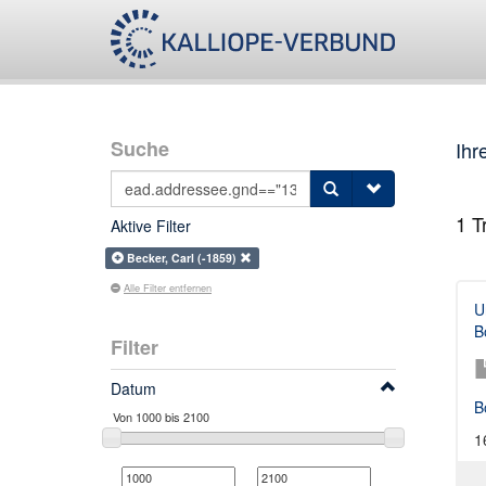
Suche
Ihr
1
Tr
Aktive Filter
Becker, Carl (-1859)
Alle Filter entfernen
U
B
Filter
Datum
B
1