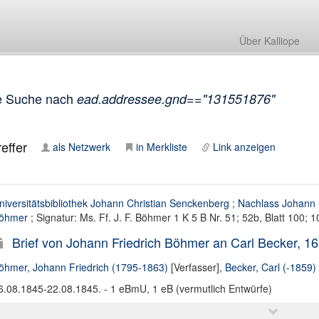
Über Kalliope
e Suche nach
ead.addressee.gnd=="131551876"
effer
als Netzwerk
in Merkliste
Link anzeigen
niversitätsbibliothek Johann Christian Senckenberg
;
Nachlass Johann 
öhmer
; Signatur: Ms. Ff. J. F. Böhmer 1 K 5 B Nr. 51; 52b, Blatt 100; 1
Brief von Johann Friedrich Böhmer an Carl Becker, 1
öhmer, Johann Friedrich (1795-1863)
[Verfasser],
Becker, Carl (-1859)
6.08.1845-22.08.1845. - 1 eBmU, 1 eB (vermutlich Entwürfe)