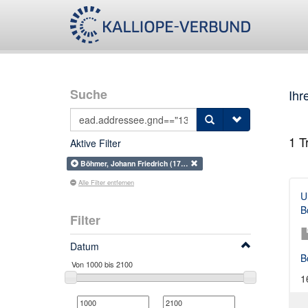
Suche
Ihr
1
Tr
Aktive Filter
Böhmer, Johann Friedrich (17…
Alle Filter entfernen
U
B
Filter
Datum
B
1