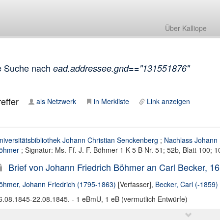
Über Kalliope
e Suche nach
ead.addressee.gnd=="131551876"
effer
als Netzwerk
in Merkliste
Link anzeigen
niversitätsbibliothek Johann Christian Senckenberg
;
Nachlass Johann 
öhmer
; Signatur: Ms. Ff. J. F. Böhmer 1 K 5 B Nr. 51; 52b, Blatt 100; 1
Brief von Johann Friedrich Böhmer an Carl Becker, 1
öhmer, Johann Friedrich (1795-1863)
[Verfasser],
Becker, Carl (-1859)
6.08.1845-22.08.1845. - 1 eBmU, 1 eB (vermutlich Entwürfe)