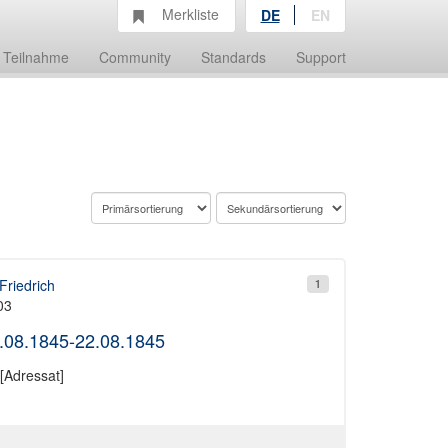
Merkliste
DE
EN
Teilnahme
Community
Standards
Support
Friedrich
1
03
6.08.1845-22.08.1845
[Adressat]