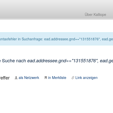
Über Kalliope
yntaxfehler in Suchanfrage: ead.addressee.gnd=="131551876", ead.genre
e Suche nach
ead.addressee.gnd=="131551876", ead.genr
effer
als Netzwerk
in Merkliste
Link anzeigen