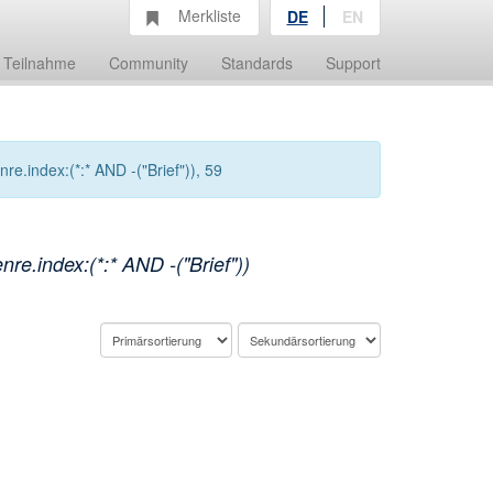
Merkliste
DE
EN
Teilnahme
Community
Standards
Support
.index:(*:* AND -("Brief")), 59
e.index:(*:* AND -("Brief"))