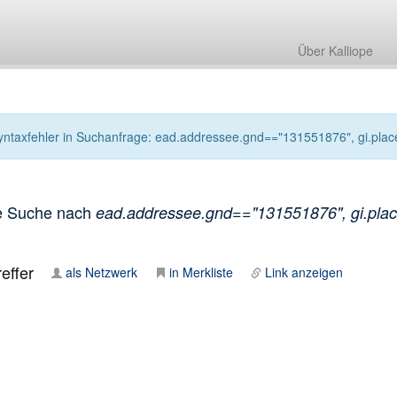
Über Kalliope
yntaxfehler in Suchanfrage: ead.addressee.gnd=="131551876", gi.places
e Suche nach
ead.addressee.gnd=="131551876", gi.places
effer
als Netzwerk
in Merkliste
Link anzeigen