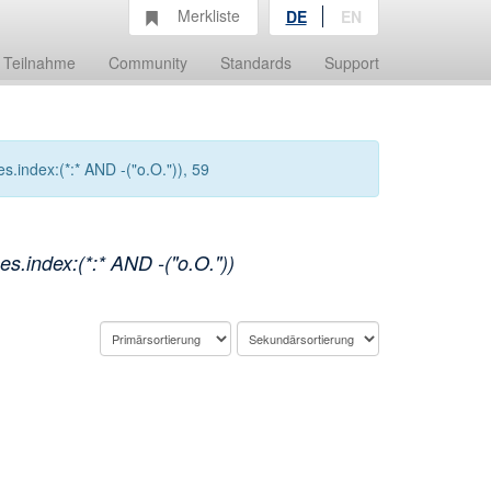
Merkliste
DE
EN
Teilnahme
Community
Standards
Support
.index:(*:* AND -("o.O.")), 59
.index:(*:* AND -("o.O."))