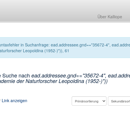
Über Kalliope
yntaxfehler in Suchanfrage: ead.addressee.gnd=="35672-4", ead.addre
aturforscher Leopoldina (1952-)")), 61
e Suche nach
ead.addressee.gnd=="35672-4", ead.addre
demie der Naturforscher Leopoldina (1952-)"))
Link anzeigen