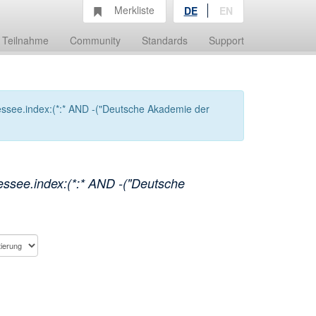
Merkliste
DE
EN
Teilnahme
Community
Standards
Support
ssee.index:(*:* AND -("Deutsche Akademie der
ssee.index:(*:* AND -("Deutsche