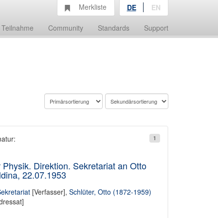
Merkliste
DE
EN
Teilnahme
Community
Standards
Support
natur:
1
Physik. Direktion. Sekretariat an Otto
dina, 22.07.1953
Sekretariat
[Verfasser],
Schlüter, Otto (1872-1959)
dressat]