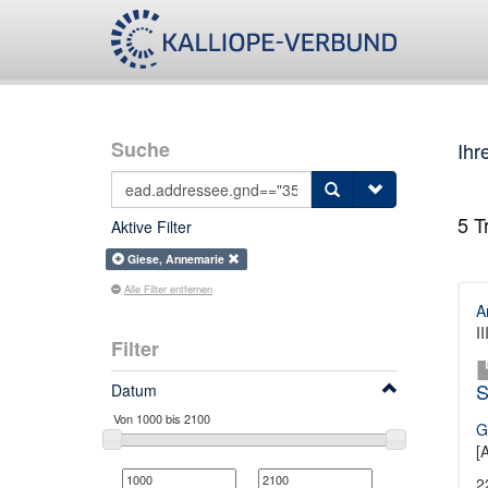
Suche
Ihr
5
Tr
Aktive Filter
Giese, Annemarie
Alle Filter entfernen
A
I
Filter
S
Datum
G
[
2