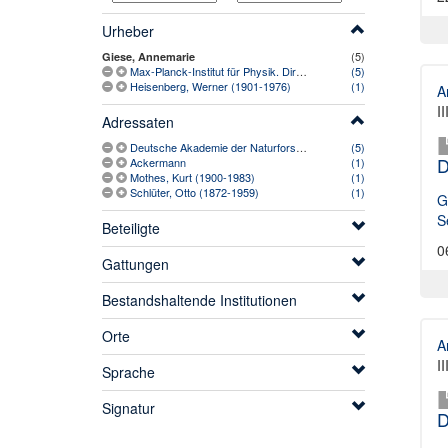
Urheber
(5)
Giese, Annemarie
Max-Planck-Institut für Physik. Direktion. Sekretariat
(5)
Heisenberg, Werner (1901-1976)
(1)
A
I
Adressaten
Deutsche Akademie der Naturforscher Leopoldina (1952-)
(5)
D
Ackermann
(1)
Mothes, Kurt (1900-1983)
(1)
Schlüter, Otto (1872-1959)
(1)
G
S
Beteiligte
0
Gattungen
Bestandshaltende Institutionen
Orte
A
I
Sprache
Signatur
D