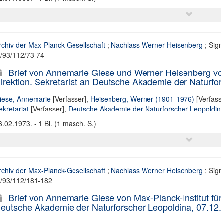
rchiv der Max-Planck-Gesellschaft
;
Nachlass Werner Heisenberg
; Sig
II/93/112/73-74
Brief von Annemarie Giese und Werner Heisenberg von
irektion. Sekretariat an Deutsche Akademie der Naturfo
iese, Annemarie
[Verfasser],
Heisenberg, Werner (1901-1976)
[Verfass
ekretariat
[Verfasser],
Deutsche Akademie der Naturforscher Leopoldin
6.02.1973. - 1 Bl. (1 masch. S.)
rchiv der Max-Planck-Gesellschaft
;
Nachlass Werner Heisenberg
; Sig
II/93/112/181-182
Brief von Annemarie Giese von Max-Planck-Institut für 
eutsche Akademie der Naturforscher Leopoldina, 07.12