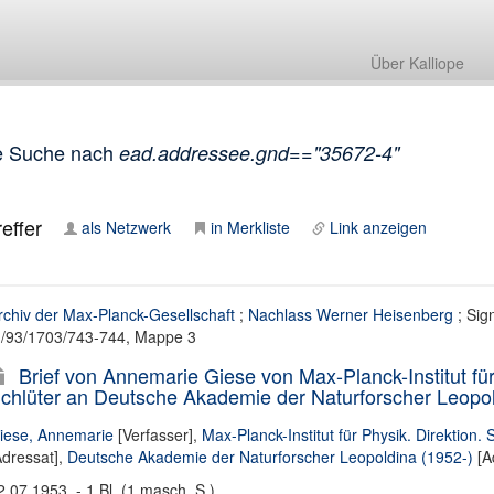
Über Kalliope
e Suche nach
ead.addressee.gnd=="35672-4"
effer
als Netzwerk
in Merkliste
Link anzeigen
rchiv der Max-Planck-Gesellschaft
;
Nachlass Werner Heisenberg
; Sig
II/93/1703/743-744, Mappe 3
Brief von Annemarie Giese von Max-Planck-Institut für 
chlüter an Deutsche Akademie der Naturforscher Leopol
iese, Annemarie
[Verfasser],
Max-Planck-Institut für Physik. Direktion. 
Adressat],
Deutsche Akademie der Naturforscher Leopoldina (1952-)
[A
2.07.1953. - 1 Bl. (1 masch. S.)