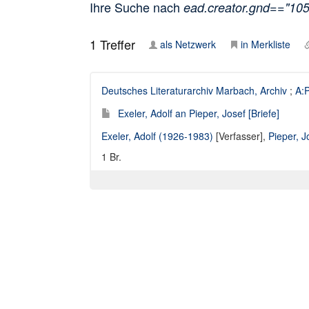
Ihre Suche nach
ead.creator.gnd=="10
1
Treffer
als Netzwerk
in Merkliste
Deutsches Literaturarchiv Marbach, Archiv
;
A:P
Exeler, Adolf an Pieper, Josef [Briefe]
Exeler, Adolf (1926-1983)
[Verfasser],
Pieper, 
1 Br.