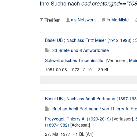
Ihre Suche nach
ead.creator.gnd=="10
7
Treffer
als Netzwerk
in Merkliste
Basel UB
;
Nachlass Fritz Meier (1912-1998)
; 
33 Briefe und 6 Antwortbriefe
Schweizerisches Tropeninstitut
[Verfasser],
Meie
1951.09.08.-1973.12.19.. - 39 Bl.
Basel UB
;
Nachlass Adolf Portmann (1897-198
Brief an Adolf Portmann / von Thierry A. Fr
Freyvogel, Thierry A. (1929-2019)
[Verfasser],
(1897-1982)
[Adressat]
27. Mai 1977. - 1 Bl. (A4)