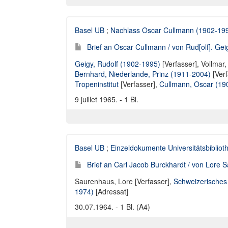
Basel UB
;
Nachlass Oscar Cullmann (1902-19
Brief an Oscar Cullmann / von Rud[olf]. Gei
Geigy, Rudolf (1902-1995)
[Verfasser],
Vollmar,
Bernhard, Niederlande, Prinz (1911-2004)
[Verf
Tropeninstitut
[Verfasser],
Cullmann, Oscar (19
9 juillet 1965. - 1 Bl.
Basel UB
;
Einzeldokumente Universitätsbibliot
Brief an Carl Jacob Burckhardt / von Lore
Saurenhaus, Lore [Verfasser]
,
Schweizerisches 
1974)
[Adressat]
30.07.1964. - 1 Bl. (A4)