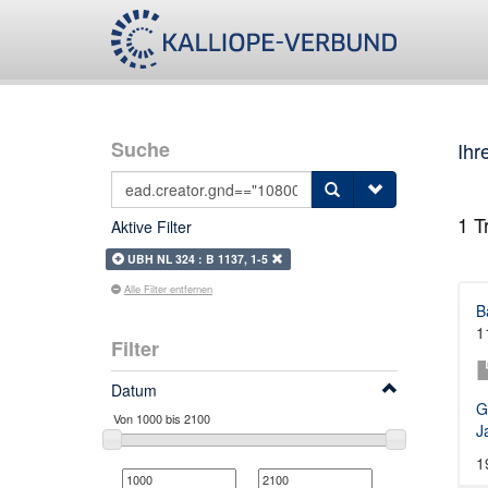
Suche
Ihr
1
Tr
Aktive Filter
UBH NL 324 : B 1137, 1-5
Alle Filter entfernen
B
1
Filter
Datum
G
J
1