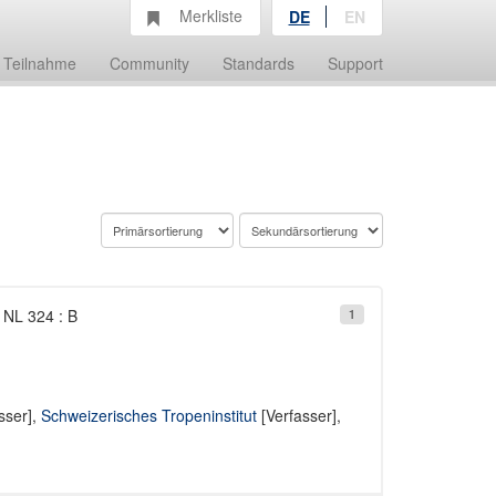
Merkliste
DE
EN
Teilnahme
Community
Standards
Support
 NL 324 : B
1
sser],
Schweizerisches Tropeninstitut
[Verfasser],