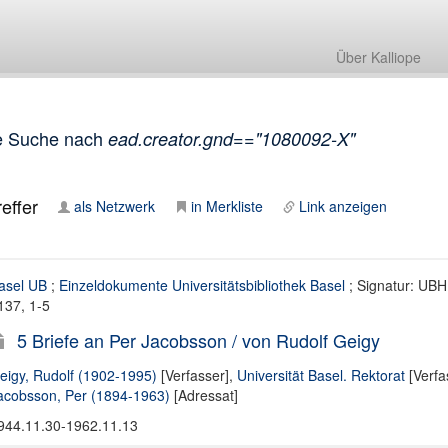
Über Kalliope
e Suche nach
ead.creator.gnd=="1080092-X"
effer
als Netzwerk
in Merkliste
Link anzeigen
asel UB
;
Einzeldokumente Universitätsbibliothek Basel
; Signatur: UBH
137, 1-5
5 Briefe an Per Jacobsson / von Rudolf Geigy
eigy, Rudolf (1902-1995)
[Verfasser],
Universität Basel. Rektorat
[Verfa
acobsson, Per (1894-1963)
[Adressat]
944.11.30-1962.11.13