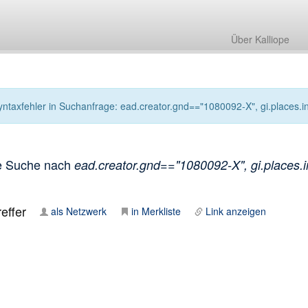
Über Kalliope
yntaxfehler in Suchanfrage: ead.creator.gnd=="1080092-X", gi.places.i
e Suche nach
ead.creator.gnd=="1080092-X", gi.places.i
effer
als Netzwerk
in Merkliste
Link anzeigen