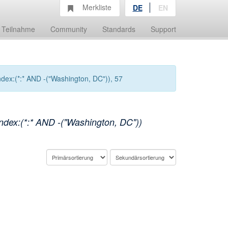
Merkliste
DE
EN
Teilnahme
Community
Standards
Support
ndex:(*:* AND -("Washington, DC")), 57
ndex:(*:* AND -("Washington, DC"))