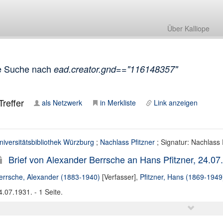
Über Kalliope
e Suche nach
ead.creator.gnd=="116148357"
reffer
als Netzwerk
in Merkliste
Link anzeigen
niversitätsbibliothek Würzburg
;
Nachlass Pfitzner
; Signatur: Nachlass 
Brief von Alexander Berrsche an Hans Pfitzner, 24.07
errsche, Alexander (1883-1940)
[Verfasser],
Pfitzner, Hans (1869-1949
4.07.1931. - 1 Seite.