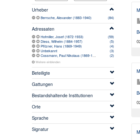
Urheber
M
Berrsche, Alexander (1883-1940)
(84)
Adressaten
B
Hofmiller, Josef (1872-1933)
(59)
0
Diess, Wilhelm (1884-1957)
(5)
Pfitzner, Hans (1869-1949)
(4)
Unbekannt
(3)
Cossmann, Paul Nikolaus (1869-1942)
(2)
Weitere einblenden
M
Beteiligte
Gattungen
B
Bestandshaltende Institutionen
0
Orte
Sprache
Signatur
M