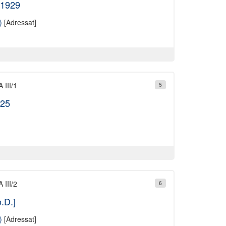
.1929
)
[Adressat]
 III/1
5
925
 III/2
6
.D.]
)
[Adressat]