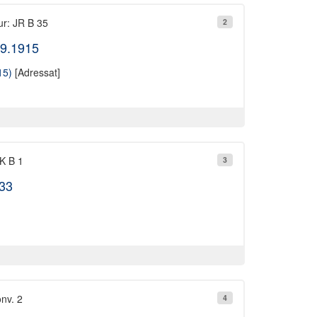
ur: JR B 35
2
09.1915
15)
[Adressat]
JK B 1
3
933
onv. 2
4