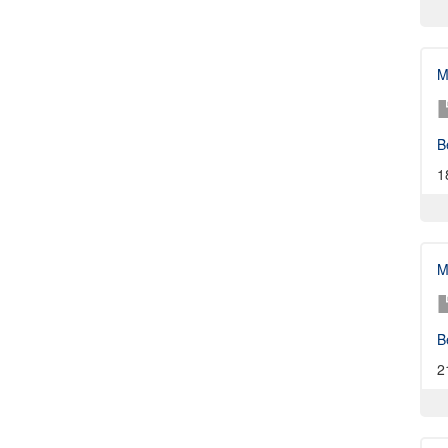
M
B
1
M
B
2