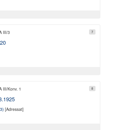
 III/3
7
920
 III/Konv. 1
8
03.1925
3)
[Adressat]