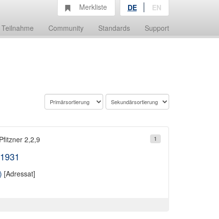
Merkliste
DE
EN
Teilnahme
Community
Standards
Support
Pfitzner 2,2,9
1
.1931
)
[Adressat]