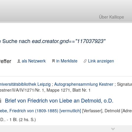
Über Kalliope
e Suche nach
ead.creator.gnd=="117037923"
effer
als Netzwerk
in Merkliste
Link anzeigen
niversitätsbibliothek Leipzig
;
Autographensammlung Kestner
; Signatur
estner/II/A/IV/1271/Nr. 1, Mappe 1271, Blatt Nr. 1
Brief von Friedrich von Liebe an Detmold, o.D.
iebe, Friedrich von (1809-1885) [vermutlich]
[Verfasser],
Detmold [Adre
D.. - 1 Bl. (2 hs. S.)