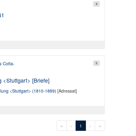
4
41
s Cotta-
5
 <Stuttgart> [Briefe]
lung <Stuttgart> (1810-1889)
[Adressat]
«
‹
1
›
»