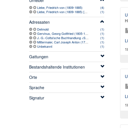
Urheber
Liebe, Friedrich von (1809-1885)
(4)
Liebe, Friedrich von (1809-1885) [vermutlich]
(1)
U
H
Adressaten
Detmold
(1)
Gervinus, Georg Gottfried (1805-1871)
(1)
J.-G.-Cotta'sche Buchhandlung <Stuttgart> (1810-1889)
(1)
L
Mittermaier, Carl Joseph Anton (1787-1867)
(1)
Unbekannt
(1)
1
Gattungen
Bestandshaltende Institutionen
U
Orte
Sprache
L
Signatur
1