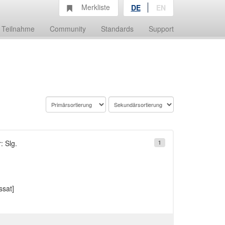
Merkliste
DE
EN
Teilnahme
Community
Standards
Support
: Slg.
1
ssat]