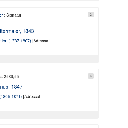
er
; Signatur:
2
ttermaier, 1843
Anton (1787-1867)
[Adressat]
Hs. 2539,55
3
inus, 1847
 (1805-1871)
[Adressat]