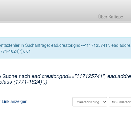
Über Kalliope
yntaxfehler in Suchanfrage: ead.creator.gnd=="117125741", ead.addres
1771-1824)")), 61
e Suche nach
ead.creator.gnd=="117125741", ead.addres
olaus (1771-1824)"))
Link anzeigen