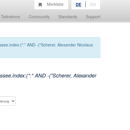
Merkliste
DE
EN
Teilnahme
Community
Standards
Support
see.index:(*:* AND -("Scherer, Alexander Nicolaus
see.index:(*:* AND -("Scherer, Alexander