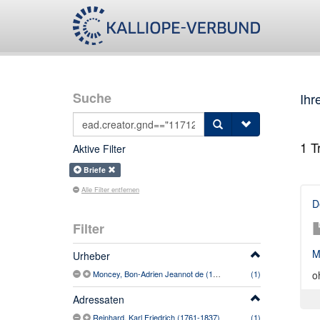
Suche
Ihr
1
Tr
Aktive Filter
Briefe
Alle Filter entfernen
D
Filter
M
Urheber
Moncey, Bon-Adrien Jeannot de (1754-1842)
(1)
o
Adressaten
Reinhard, Karl Friedrich (1761-1837)
(1)