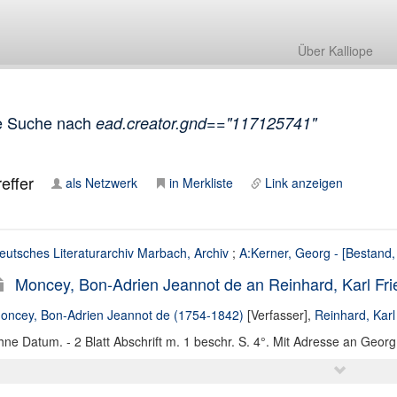
Über Kalliope
e Suche nach
ead.creator.gnd=="117125741"
effer
als Netzwerk
in Merkliste
Link anzeigen
eutsches Literaturarchiv Marbach, Archiv
;
A:Kerner, Georg - [Bestand,
Moncey, Bon-Adrien Jeannot de an Reinhard, Karl Fried
oncey, Bon-Adrien Jeannot de (1754-1842)
[Verfasser],
Reinhard, Karl
hne Datum. - 2 Blatt Abschrift m. 1 beschr. S. 4°. Mit Adresse an Geor