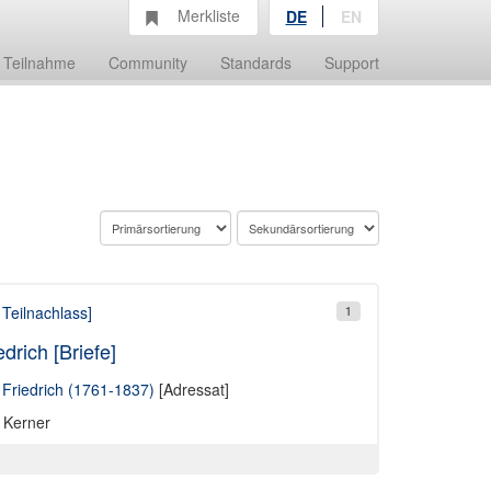
Merkliste
DE
EN
Teilnahme
Community
Standards
Support
 Teilnachlass]
1
rich [Briefe]
 Friedrich (1761-1837)
[Adressat]
g Kerner